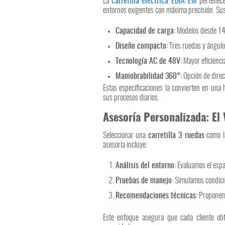
La
carretilla eléctrica EDiA EM
pertenece
entornos exigentes con máxima precisión. Sus 
Capacidad de carga:
Modelos desde 14
Diseño compacto:
Tres ruedas y ángulo 
Tecnología AC de 48V:
Mayor eficiencia
Maniobrabilidad 360°:
Opción de direcc
Estas especificaciones la convierten en una
sus procesos diarios.
Asesoría Personalizada: El
Seleccionar una
carretilla 3 ruedas
como la
asesoría incluye:
Análisis del entorno:
Evaluamos el espaci
Pruebas de manejo:
Simulamos condicion
Recomendaciones técnicas:
Proponemos
Este enfoque asegura que cada cliente o