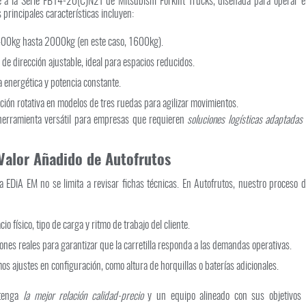
 a la Serie FB14-20(C)N2T de Mitsubishi Forklift Trucks, diseñada para operar e
principales características incluyen:
00kg hasta 2000kg (en este caso, 1600kg).
de dirección ajustable, ideal para espacios reducidos.
 energética y potencia constante.
ión rotativa en modelos de tres ruedas para agilizar movimientos.
 herramienta versátil para empresas que requieren
soluciones logísticas adaptadas
 Valor Añadido de Autofrutos
 EDiA EM no se limita a revisar fichas técnicas. En Autofrutos, nuestro proceso 
o físico, tipo de carga y ritmo de trabajo del cliente.
es reales para garantizar que la carretilla responda a las demandas operativas.
 ajustes en configuración, como altura de horquillas o baterías adicionales.
btenga
la mejor relación calidad-precio
y un equipo alineado con sus objetivos 