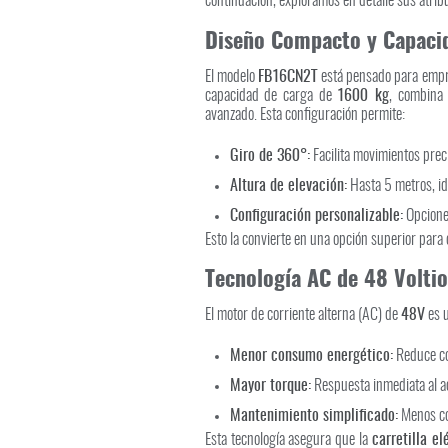
continuación, exploramos en detalle sus atribu
Diseño Compacto y Capaci
El modelo
FB16CN2T
está pensado para empre
capacidad de carga de
1600 kg
, combina 
avanzado. Esta configuración permite:
Giro de 360°:
Facilita movimientos prec
Altura de elevación:
Hasta 5 metros, ide
Configuración personalizable:
Opciones
Esto la convierte en una opción superior para 
Tecnología AC de 48 Voltio
El motor de corriente alterna (AC) de
48V
es u
Menor consumo energético:
Reduce cos
Mayor torque:
Respuesta inmediata al a
Mantenimiento simplificado:
Menos co
Esta tecnología asegura que la
carretilla el